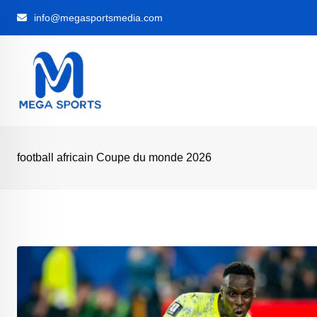
Skip
info@megasportsmedia.com
to
content
football africain Coupe du monde 2026