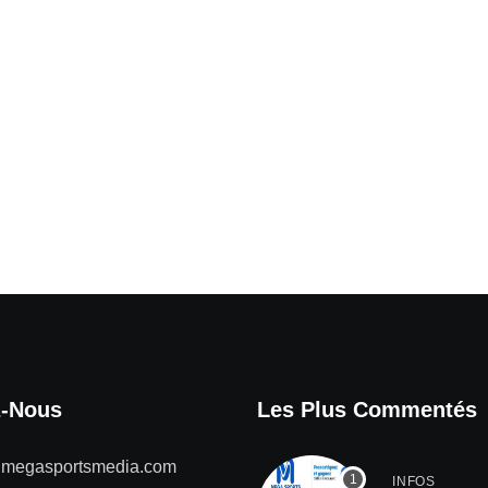
z-Nous
Les Plus Commentés
@megasportsmedia.com
INFOS