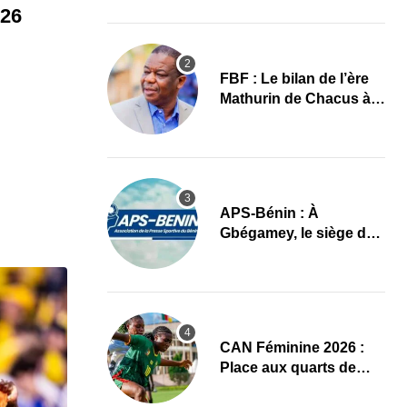
images
026
FBF : Le bilan de l’ère
Mathurin de Chacus à
l’aube d’un nouveau
cycle
APS-Bénin : À
Gbégamey, le siège de
la Fédération de
Bodybuilding prêt à
accueillir l’AG élective
2026
CAN Féminine 2026 :
Place aux quarts de
finale, le programme