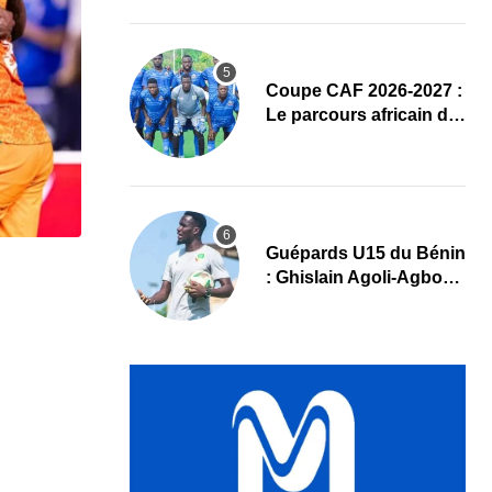
complet
Coupe CAF 2026-2027 :
Le parcours africain de
l’ASPAC avant son
grand retour
Guépards U15 du Bénin
: Ghislain Agoli-Agbo
dresse un bilan positif
et mise sur la relève