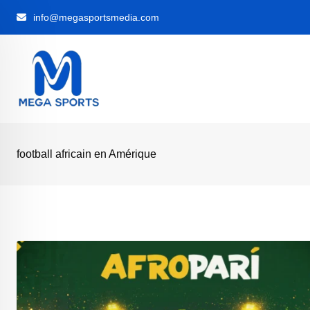
Skip
info@megasportsmedia.com
to
content
football africain en Amérique