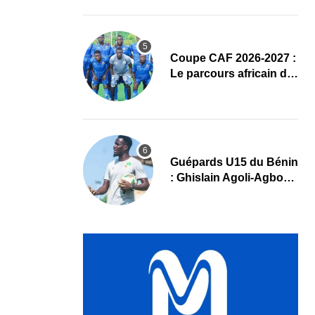
complet
Coupe CAF 2026-2027 :
Le parcours africain de
l’ASPAC avant son
grand retour
Guépards U15 du Bénin
: Ghislain Agoli-Agbo
dresse un bilan positif
et mise sur la relève