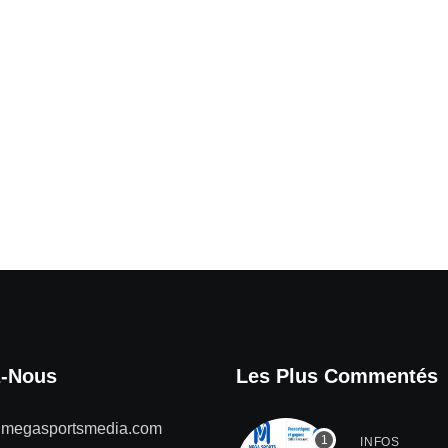
z-Nous
Les Plus Commentés
@megasportsmedia.com
INFOS