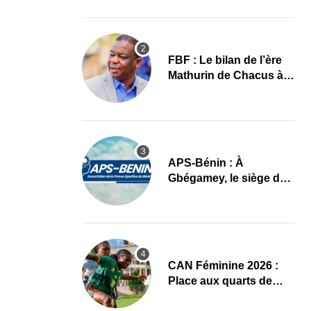
images
FBF : Le bilan de l’ère
Mathurin de Chacus à
l’aube d’un nouveau
cycle
APS-Bénin : À
Gbégamey, le siège de
la Fédération de
Bodybuilding prêt à
accueillir l’AG élective
2026
CAN Féminine 2026 :
Place aux quarts de
finale, le programme