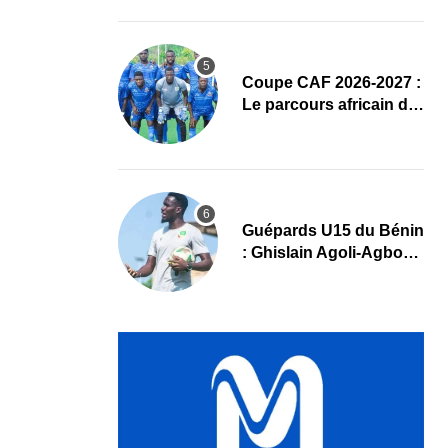
complet
Coupe CAF 2026-2027 :
Le parcours africain de
l’ASPAC avant son
grand retour
Guépards U15 du Bénin
: Ghislain Agoli-Agbo
dresse un bilan positif
et mise sur la relève