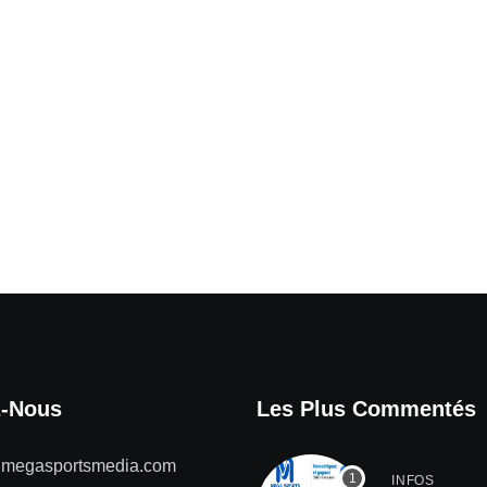
z-Nous
Les Plus Commentés
@megasportsmedia.com
INFOS