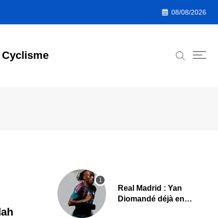
08/08/2026
Cyclisme
Real Madrid : Yan
Diomandé déjà en
action, les premières
dah