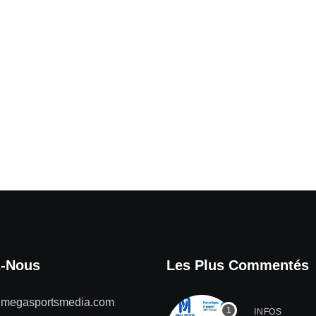
z-Nous
Les Plus Commentés
@megasportsmedia.com
INFOS