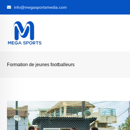
Skip
info@megasportsmedia.com
to
content
Formation de jeunes footballeurs