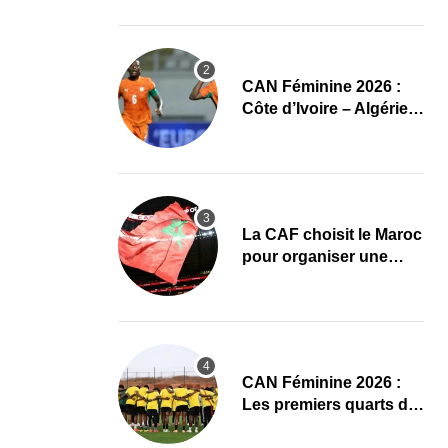
CAN Féminine 2026
CAN Féminine 2026 :
Côte d’Ivoire – Algérie,
chaîne et heure du
premier quart de finale
La CAF choisit le Maroc
pour organiser une
nouvelle CAN (Officiel)
CAN Féminine 2026 :
Les premiers quarts de
finale ce samedi 8 août,