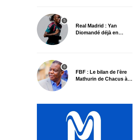
le programme
Real Madrid : Yan
Diomandé déjà en
action, les premières
images
FBF : Le bilan de l’ère
Mathurin de Chacus à
l’aube d’un nouveau
cycle