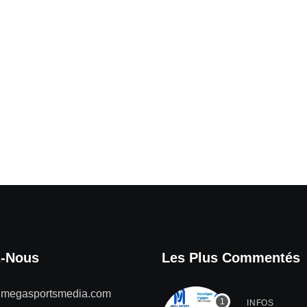
z-Nous
Les Plus Commentés
@megasportsmedia.com
INFOS