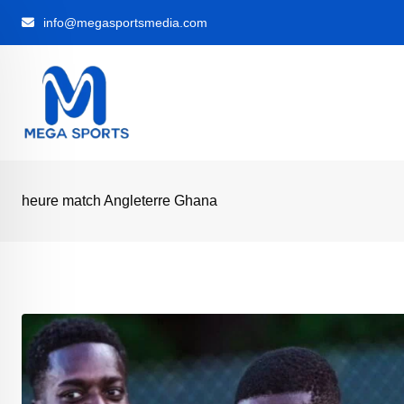
Skip
info@megasportsmedia.com
to
content
heure match Angleterre Ghana