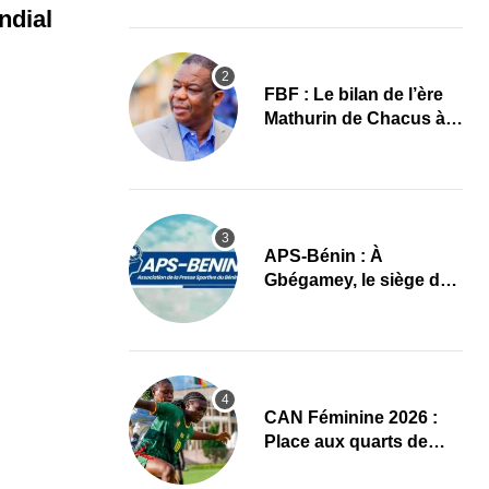
images
ndial
FBF : Le bilan de l’ère
Mathurin de Chacus à
l’aube d’un nouveau
cycle
APS-Bénin : À
Gbégamey, le siège de
la Fédération de
Bodybuilding prêt à
accueillir l’AG élective
2026
CAN Féminine 2026 :
Place aux quarts de
finale, le programme