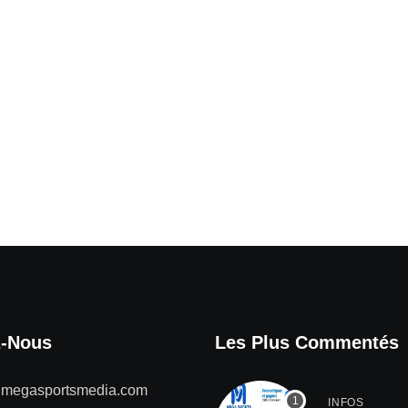
z-Nous
Les Plus Commentés
@megasportsmedia.com
INFOS