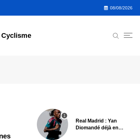
08/08/2026
Cyclisme
Real Madrid : Yan
Diomandé déjà en
action, les premières
înes