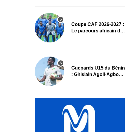
complet
Coupe CAF 2026-2027 :
Le parcours africain de
l’ASPAC avant son
grand retour
Guépards U15 du Bénin
: Ghislain Agoli-Agbo
dresse un bilan positif
et mise sur la relève