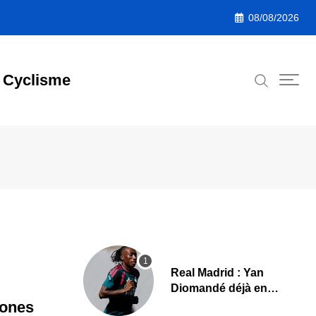
08/08/2026
Cyclisme
Real Madrid : Yan
Diomandé déjà en
action, les premières
zones