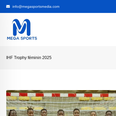
Skip
info@megasportsmedia.com
to
content
IHF Trophy féminin 2025