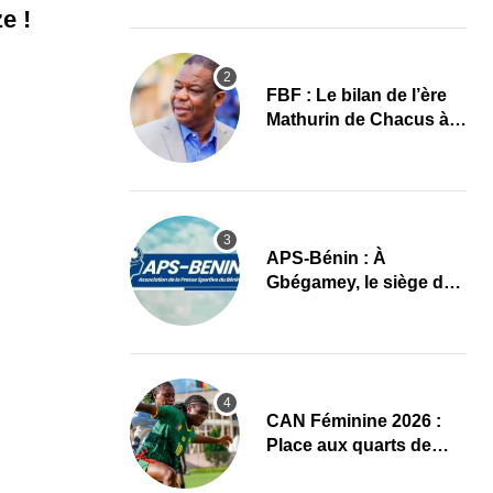
images
e !
FBF : Le bilan de l’ère
Mathurin de Chacus à
l’aube d’un nouveau
cycle
APS-Bénin : À
Gbégamey, le siège de
la Fédération de
Bodybuilding prêt à
accueillir l’AG élective
2026
CAN Féminine 2026 :
Place aux quarts de
finale, le programme