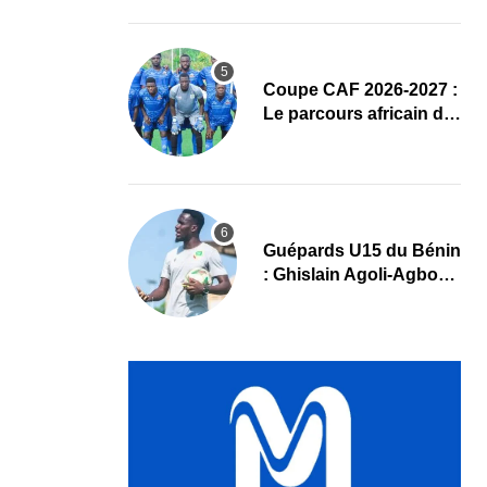
complet
Coupe CAF 2026-2027 :
Le parcours africain de
l’ASPAC avant son
grand retour
Guépards U15 du Bénin
: Ghislain Agoli-Agbo
dresse un bilan positif
et mise sur la relève