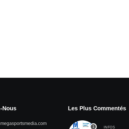
z-Nous
Les Plus Commentés
@megasportsmedia.com
INFOS