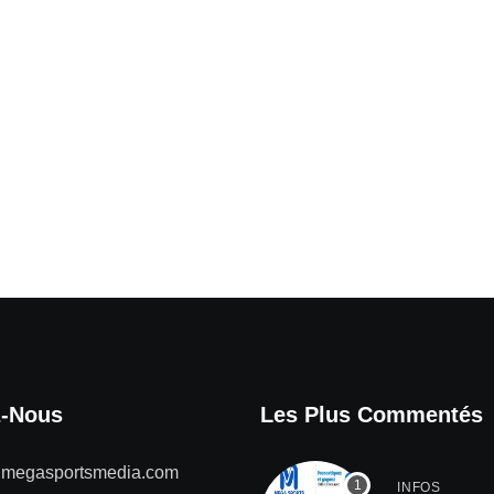
z-Nous
Les Plus Commentés
@megasportsmedia.com
INFOS