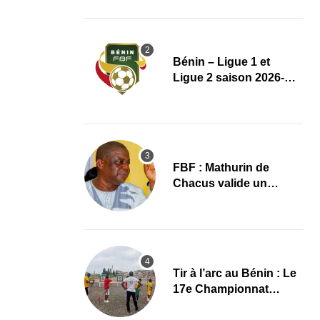
transfert aux multiples
records
Bénin – Ligue 1 et
Ligue 2 saison 2026-
2027 : Le règlement
complet avec plusieurs
réformes
FBF : Mathurin de
Chacus valide un
dernier grand projet
avant son départ
Tir à l’arc au Bénin : Le
17e Championnat
national lance une