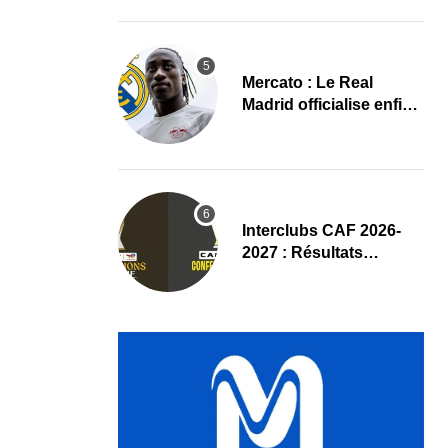
nouvelle dynamique
Mercato : Le Real
Madrid officialise enfin
Yan Diomande
(Communiqué)
Interclubs CAF 2026-
2027 : Résultats
complets du tirage au
sort des tours
préliminaires