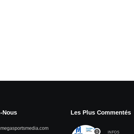
z-Nous
Les Plus Commentés
@megasportsmedia.com
INFOS