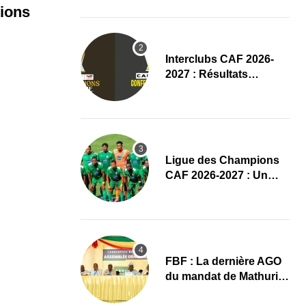
(Communiqué)
ions
Interclubs CAF 2026-
2027 : Résultats
complets du tirage au
sort des tours
préliminaires
Ligue des Champions
CAF 2026-2027 : Un
duel Bénin-Nigeria pour
lancer l’aventure de
Sobemap FC
FBF : La dernière AGO
du mandat de Mathurin
de Chacus marquée par