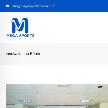
Skip
info@megasportsmedia.com
to
content
innovation au Bénin