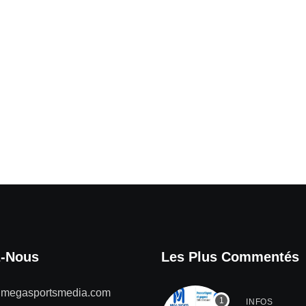
z-Nous
Les Plus Commentés
@megasportsmedia.com
INFOS