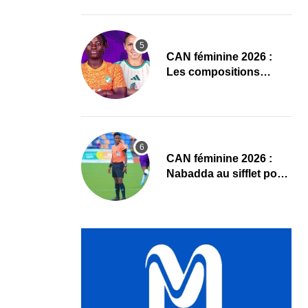
Sud
‎CAN féminine 2026 :
Les compositions
officielles de Côte
d’Ivoire – Algérie
‎CAN féminine 2026 :
Nabadda au sifflet pour
Côte d’Ivoire – Algérie