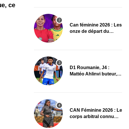
Mondial 2027 !
ue, ce
‎Can féminine 2026 : Les
onze de départ du
Maroc-Afrique du Sud
D1 Roumanie, J4 :
Mattéo Ahlinvi buteur,
Farul Constanța
s’impose
‎CAN Féminine 2026 : Le
corps arbitral connu
pour Maroc–Afrique du