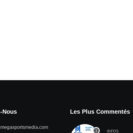
z-Nous
Les Plus Commentés
@megasportsmedia.com
INFOS