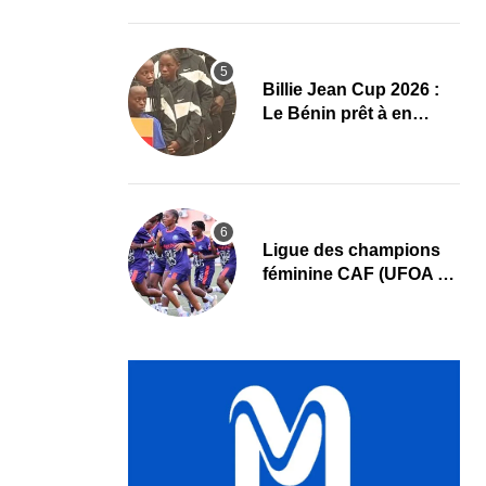
au cœur des priorités
Billie Jean Cup 2026 :
Le Bénin prêt à en
découdre à Abidjan
Ligue des champions
féminine CAF (UFOA A)
: L’AS Bolonta lance sa
conquête de l’Afrique
en Gambie