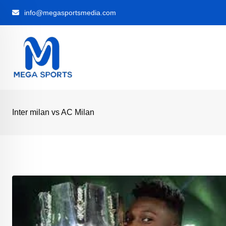
Skip
info@megasportsmedia.com
to
content
Inter milan vs AC Milan