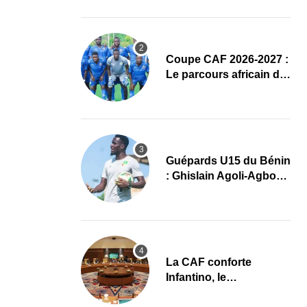
complet
Coupe CAF 2026-2027 :
Le parcours africain de
l’ASPAC avant son
grand retour
Guépards U15 du Bénin
: Ghislain Agoli-Agbo
dresse un bilan positif
et mise sur la relève
La CAF conforte
Infantino, le
développement africain