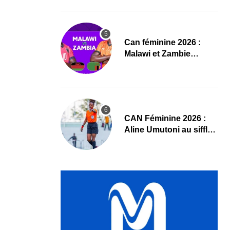
compositions
‎Can féminine 2026 :
Malawi et Zambie
dévoilent leurs
compositions
‎CAN Féminine 2026 :
Aline Umutoni au sifflet
du duel Égypte-Nigeria