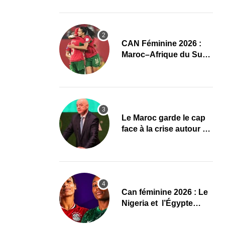
l’élite du damier à la
conquête du sacre
CAN Féminine 2026 :
Maroc–Afrique du Sud,
un quart de finale aux
allures de finale
Le Maroc garde le cap
face à la crise autour de
Gianni Infantino à la
FIFA
‎Can féminine 2026 : Le
Nigeria et l’Égypte
dévoilent leurs