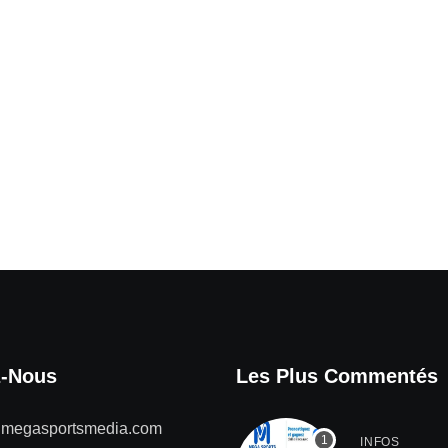
z-Nous
Les Plus Commentés
@megasportsmedia.com
INFOS