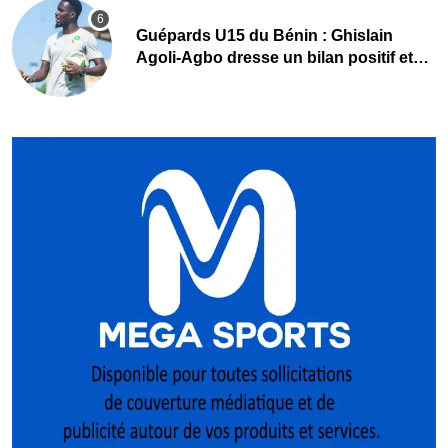
Guépards U15 du Bénin : Ghislain
Agoli-Agbo dresse un bilan positif et
mise sur la relève