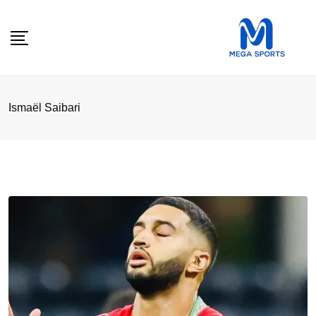
Skip
to
content
Ismaël Saibari