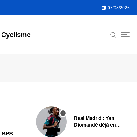
07/08/2026
Cyclisme
Real Madrid : Yan
Diomandé déjà en
action, les premières
 ses