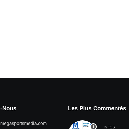
z-Nous
Les Plus Commentés
@megasportsmedia.com
INFOS