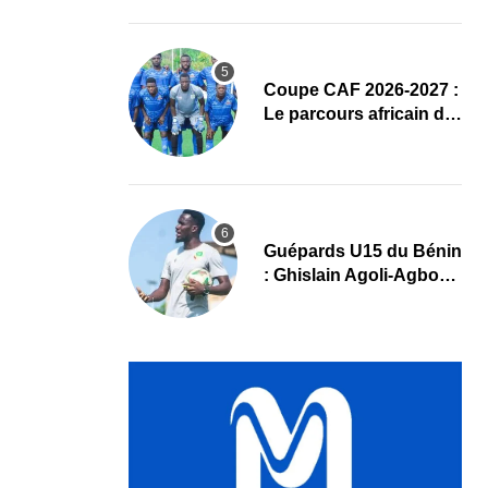
complet
Coupe CAF 2026-2027 :
Le parcours africain de
l’ASPAC avant son
grand retour
Guépards U15 du Bénin
: Ghislain Agoli-Agbo
dresse un bilan positif
et mise sur la relève