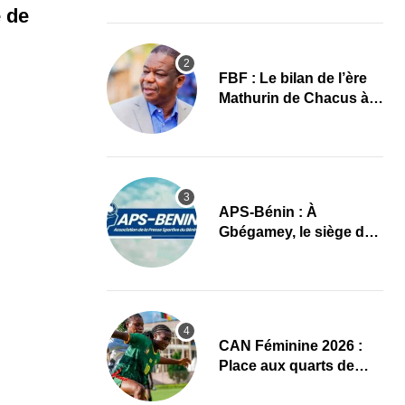
images
 de
FBF : Le bilan de l’ère
Mathurin de Chacus à
l’aube d’un nouveau
cycle
APS-Bénin : À
Gbégamey, le siège de
la Fédération de
Bodybuilding prêt à
accueillir l’AG élective
2026
CAN Féminine 2026 :
Place aux quarts de
finale, le programme