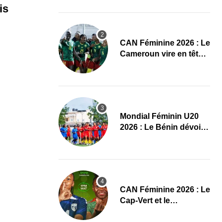
Maliennes
is
CAN Féminine 2026 : Le
Cameroun vire en tête
face au Cap-Vert à la
pause
Mondial Féminin U20
2026 : Le Bénin dévoile
sa liste officielle pour la
Pologne
CAN Féminine 2026 : Le
Cap-Vert et le
Cameroun dévoilent