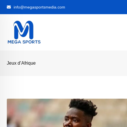
Skip
info@megasportsmedia.com
to
content
Jeux d’Afrique