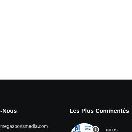
z-Nous
Les Plus Commentés
@megasportsmedia.com
INFOS