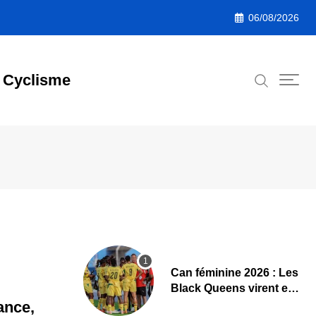
06/08/2026
Cyclisme
‎Can féminine 2026 : Les
Black Queens virent en
tête à la pause face aux
ance,