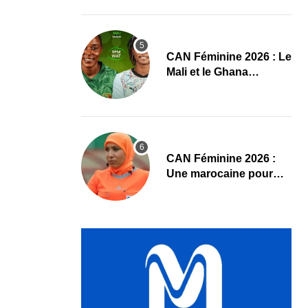
leurs compositions
‎CAN Féminine 2026 : Le
Mali et le Ghana
dévoilent leurs onze de
départ
‎CAN Féminine 2026 :
Une marocaine pour
Cap-Vert – Cameroun