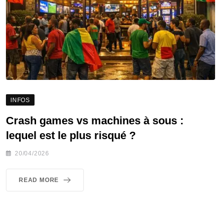
INFOS
Crash games vs machines à sous :
lequel est le plus risqué ?
20/04/2026
READ MORE