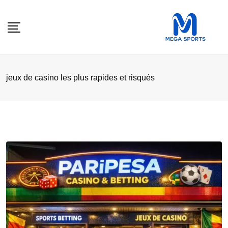
Skip
to
content
jeux de casino les plus rapides et risqués