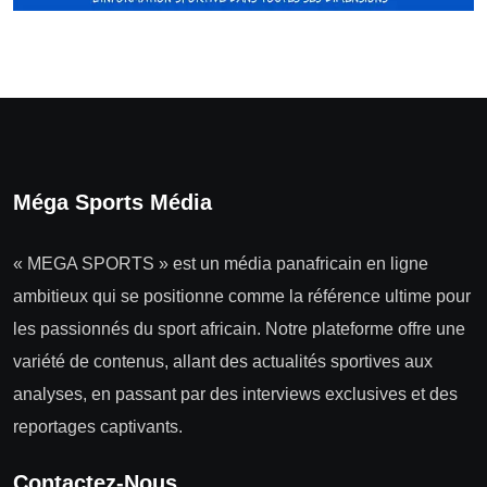
Méga Sports Média
« MEGA SPORTS » est un média panafricain en ligne
ambitieux qui se positionne comme la référence ultime pour
les passionnés du sport africain. Notre plateforme offre une
variété de contenus, allant des actualités sportives aux
analyses, en passant par des interviews exclusives et des
reportages captivants.
Contactez-Nous