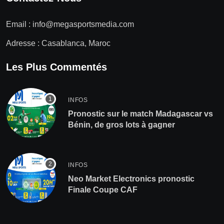
Email :
info@megasportsmedia.com
Adresse : Casablanca, Maroc
Les Plus Commentés
INFOS
Pronostic sur le match Madagascar vs
Bénin, de gros lots à gagner
INFOS
Neo Market Electronics pronostic
Finale Coupe CAF