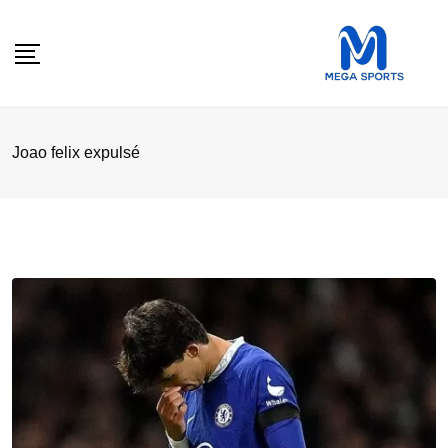
Skip
to
content
Joao felix expulsé