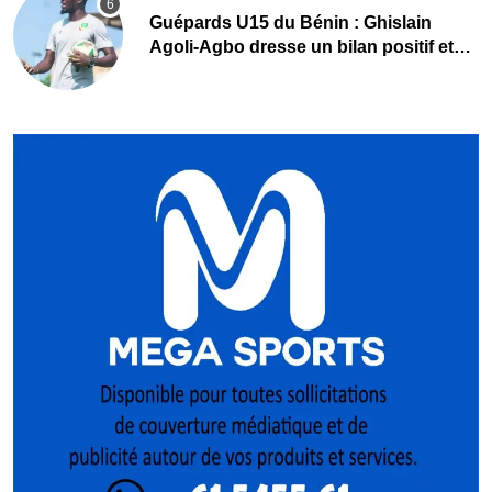
Guépards U15 du Bénin : Ghislain
Agoli-Agbo dresse un bilan positif et
mise sur la relève