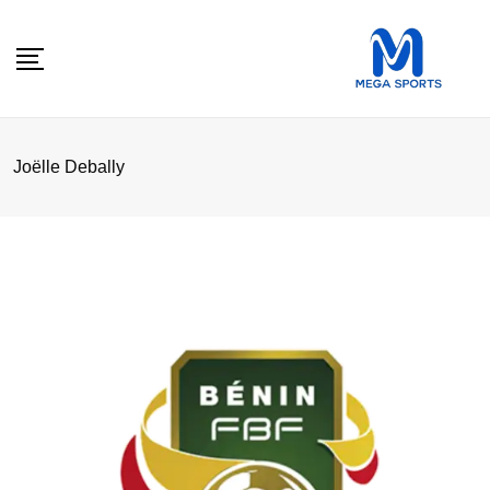
Skip
to
content
Joëlle Debally