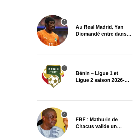
et de la Ligue 2 dévoilés
Au Real Madrid, Yan
Diomandé entre dans
l’histoire avec un
transfert aux multiples
records
Bénin – Ligue 1 et
Ligue 2 saison 2026-
2027 : Le règlement
complet avec plusieurs
réformes
FBF : Mathurin de
Chacus valide un
dernier grand projet