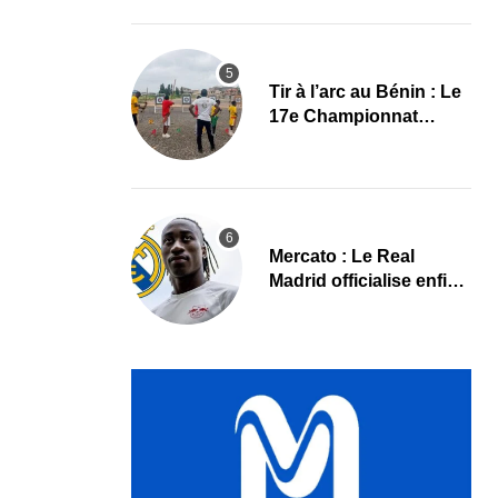
avant son départ
Tir à l’arc au Bénin : Le
17e Championnat
national lance une
nouvelle dynamique
Mercato : Le Real
Madrid officialise enfin
Yan Diomande
(Communiqué)