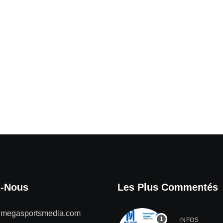
z-Nous
Les Plus Commentés
@megasportsmedia.com
INFOS