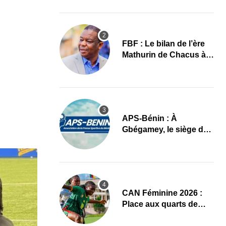
images
FBF : Le bilan de l’ère
Mathurin de Chacus à
l’aube d’un nouveau
cycle
APS-Bénin : À
Gbégamey, le siège de
la Fédération de
Bodybuilding prêt à
accueillir l’AG élective
2026
CAN Féminine 2026 :
Place aux quarts de
finale, le programme