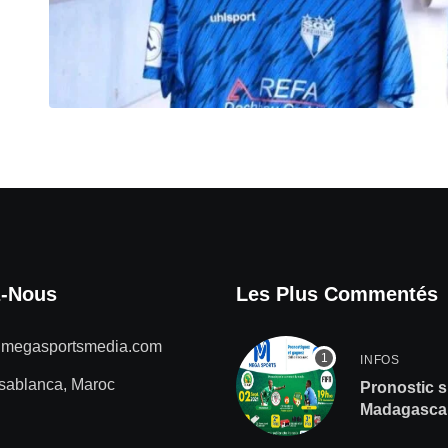
z-Nous
Les Plus Commentés
@megasportsmedia.com
INFOS
sablanca, Maroc
Pronostic s
Madagascar
de gros lot