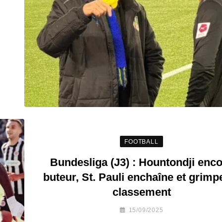
FOOTBALL
Bundesliga (J3) : Hountondji enc
buteur, St. Pauli enchaîne et grimp
classement
15/09/2025