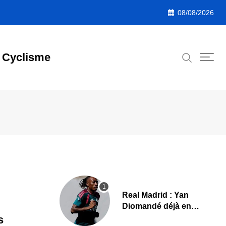
08/08/2026
Cyclisme
Real Madrid : Yan
Diomandé déjà en
action, les premières
s