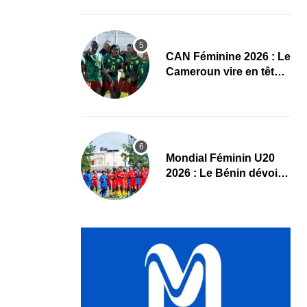
Maliennes
CAN Féminine 2026 : Le
Cameroun vire en tête
face au Cap-Vert à la
pause
Mondial Féminin U20
2026 : Le Bénin dévoile
sa liste officielle pour la
Pologne