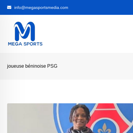
Skip
info@megasportsmedia.com
to
content
joueuse béninoise PSG