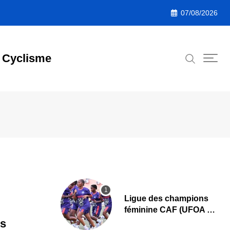
07/08/2026
Cyclisme
Ligue des champions
féminine CAF (UFOA A)
: L’AS Bolonta lance sa
s