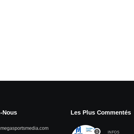
z-Nous
Les Plus Commentés
@megasportsmedia.com
INFOS