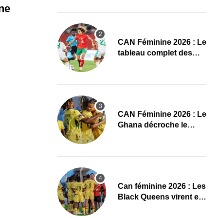
conquête de l’Afrique
ne
en Gambie
CAN Féminine 2026 : Le
tableau complet des
quarts de finale
CAN Féminine 2026 : Le
Ghana décroche le
dernier ticket pour les
quarts, le Cap-Vert finit
bien
‎Can féminine 2026 : Les
Black Queens virent en
tête à la pause face aux