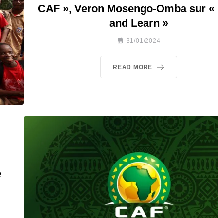
CAF », Veron Mosengo-Omba sur « 
and Learn »
31/01/2024
READ MORE
e