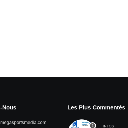
z-Nous
Les Plus Commentés
@megasportsmedia.com
INFOS