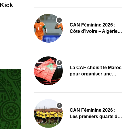
CAN Féminine 2026
Kick
CAN Féminine 2026 :
Côte d’Ivoire – Algérie,
chaîne et heure du
premier quart de finale
La CAF choisit le Maroc
pour organiser une
nouvelle CAN (Officiel)
CAN Féminine 2026 :
Les premiers quarts de
finale ce samedi 8 août,