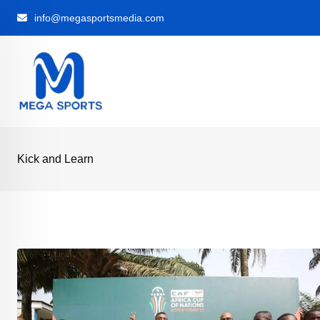
Skip
info@megasportsmedia.com
to
content
Kick and Learn