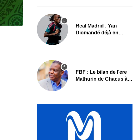
le programme
Real Madrid : Yan
Diomandé déjà en
action, les premières
images
FBF : Le bilan de l’ère
Mathurin de Chacus à
l’aube d’un nouveau
cycle