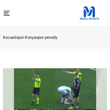
Skip
to
content
Kocaelispor Konyaspor penalty