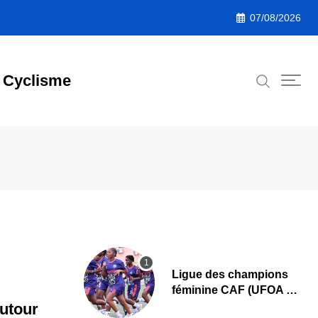
07/08/2026
Cyclisme
Ligue des champions
féminine CAF (UFOA A)
: L’AS Bolonta lance sa
utour