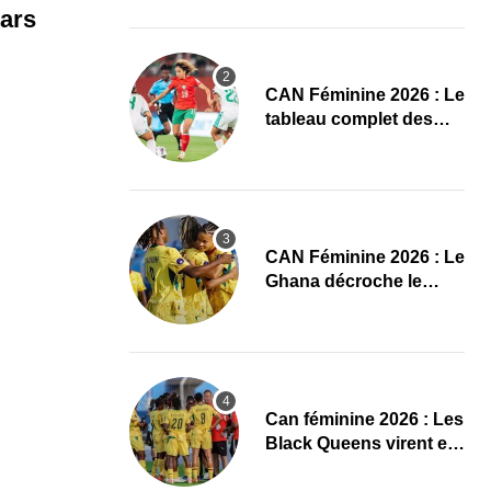
conquête de l’Afrique
ars
en Gambie
CAN Féminine 2026 : Le
tableau complet des
quarts de finale
CAN Féminine 2026 : Le
Ghana décroche le
dernier ticket pour les
quarts, le Cap-Vert finit
bien
‎Can féminine 2026 : Les
Black Queens virent en
tête à la pause face aux