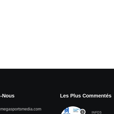
z-Nous
Les Plus Commentés
@megasportsmedia.com
INFOS