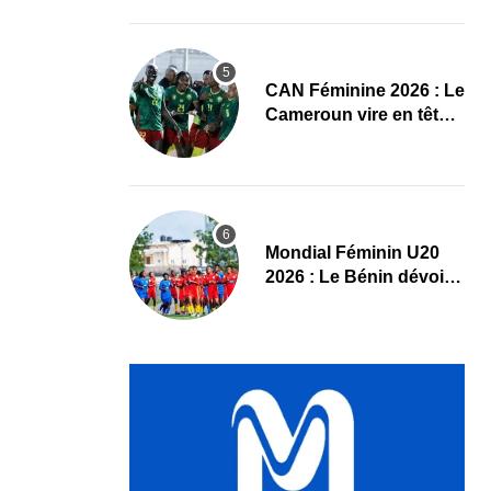
Maliennes
CAN Féminine 2026 : Le
Cameroun vire en tête
face au Cap-Vert à la
pause
Mondial Féminin U20
2026 : Le Bénin dévoile
sa liste officielle pour la
Pologne