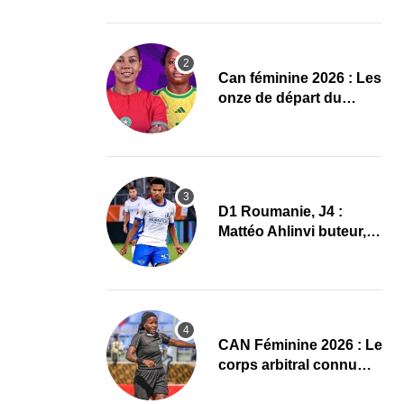
Mondial 2027 !
‎Can féminine 2026 : Les
onze de départ du
Maroc-Afrique du Sud
D1 Roumanie, J4 :
Mattéo Ahlinvi buteur,
Farul Constanța
s’impose
‎CAN Féminine 2026 : Le
corps arbitral connu
pour Maroc–Afrique du