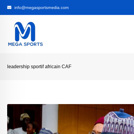
Skip
info@megasportsmedia.com
to
content
leadership sportif africain CAF