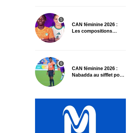
Sud
‎CAN féminine 2026 :
Les compositions
officielles de Côte
d’Ivoire – Algérie
‎CAN féminine 2026 :
Nabadda au sifflet pour
Côte d’Ivoire – Algérie