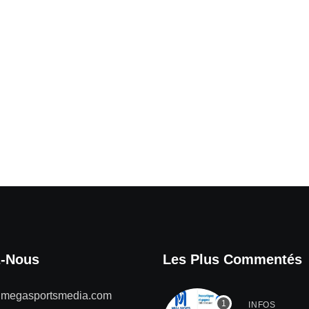
z-Nous
Les Plus Commentés
@megasportsmedia.com
INFOS