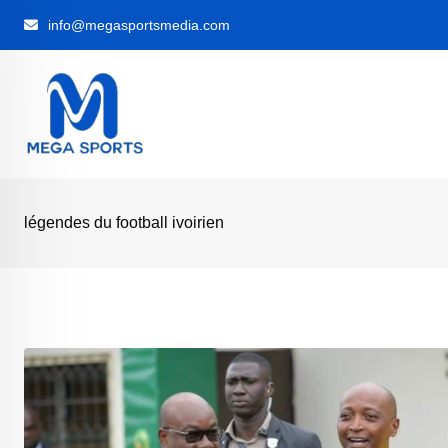
Skip
info@megasportsmedia.com
to
content
légendes du football ivoirien