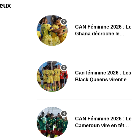
reux
CAN Féminine 2026 : Le
Ghana décroche le
dernier ticket pour les
quarts, le Cap-Vert finit
bien
‎Can féminine 2026 : Les
Black Queens virent en
tête à la pause face aux
Maliennes
CAN Féminine 2026 : Le
Cameroun vire en tête
face au Cap-Vert à la