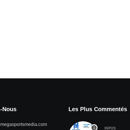
z-Nous
Les Plus Commentés
@megasportsmedia.com
INFOS