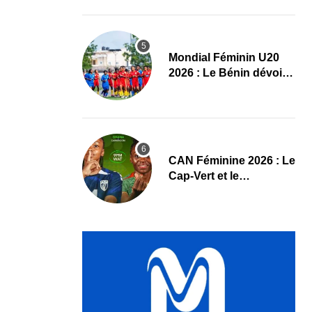
pause
Mondial Féminin U20
2026 : Le Bénin dévoile
sa liste officielle pour la
Pologne
CAN Féminine 2026 : Le
Cap-Vert et le
Cameroun dévoilent
leurs compositions