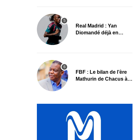
le programme
Real Madrid : Yan
Diomandé déjà en
action, les premières
images
FBF : Le bilan de l’ère
Mathurin de Chacus à
l’aube d’un nouveau
cycle