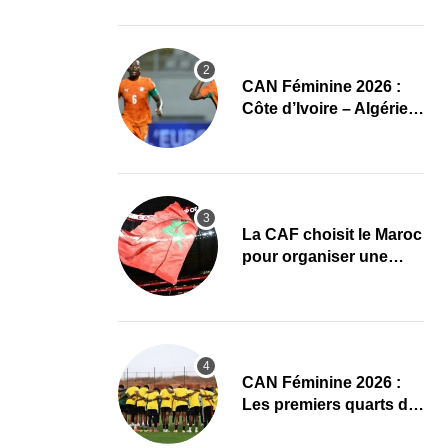
CAN Féminine 2026
CAN Féminine 2026 :
Côte d’Ivoire – Algérie,
chaîne et heure du
premier quart de finale
La CAF choisit le Maroc
pour organiser une
nouvelle CAN (Officiel)
CAN Féminine 2026 :
Les premiers quarts de
finale ce samedi 8 août,