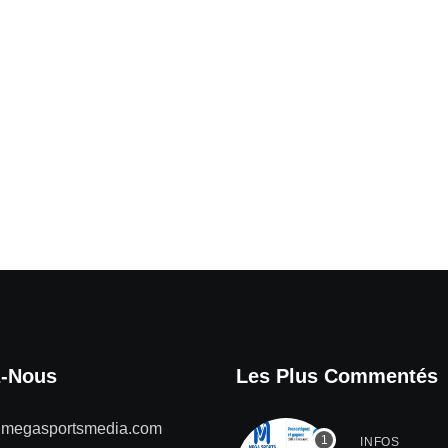
z-Nous
Les Plus Commentés
@megasportsmedia.com
INFOS