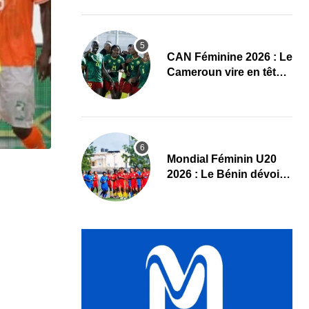
Maliennes
CAN Féminine 2026 : Le
Cameroun vire en tête
face au Cap-Vert à la
pause
Mondial Féminin U20
2026 : Le Bénin dévoile
sa liste officielle pour la
Pologne