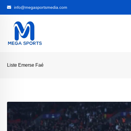
Skip
info@megasportsmedia.com
to
content
Liste Emerse Faé