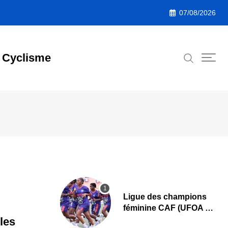
07/08/2026
Cyclisme
Ligue des champions
féminine CAF (UFOA A)
: L’AS Bolonta lance sa
 les