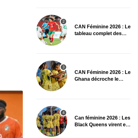
conquête de l’Afrique
en Gambie
CAN Féminine 2026 : Le
tableau complet des
quarts de finale
CAN Féminine 2026 : Le
Ghana décroche le
dernier ticket pour les
quarts, le Cap-Vert finit
bien
‎Can féminine 2026 : Les
Black Queens virent en
tête à la pause face aux