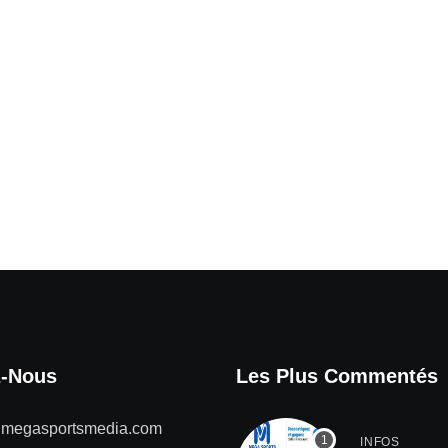
z-Nous
Les Plus Commentés
@megasportsmedia.com
INFOS