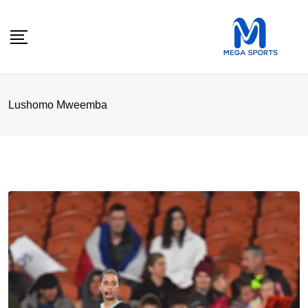
Skip
to
content
Lushomo Mweemba