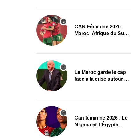
l’élite du damier à la
conquête du sacre
CAN Féminine 2026 :
Maroc–Afrique du Sud,
un quart de finale aux
allures de finale
Le Maroc garde le cap
face à la crise autour de
Gianni Infantino à la
FIFA
‎Can féminine 2026 : Le
Nigeria et l’Égypte
dévoilent leurs