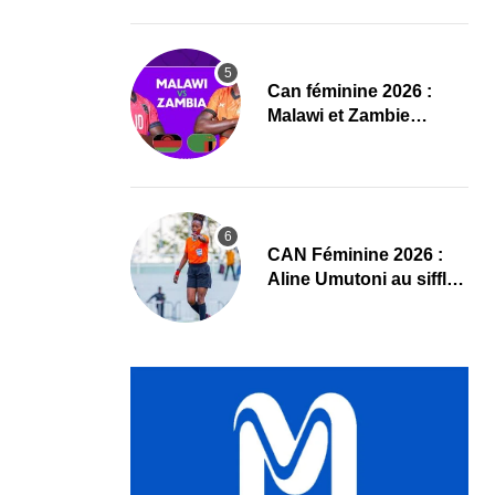
compositions
‎Can féminine 2026 :
Malawi et Zambie
dévoilent leurs
compositions
‎CAN Féminine 2026 :
Aline Umutoni au sifflet
du duel Égypte-Nigeria