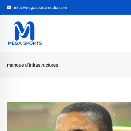
Skip
info@megasportsmedia.com
to
content
manque d’infrastructures