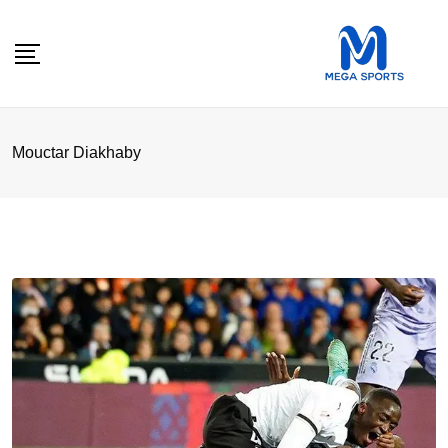
Skip
to
content
Mouctar Diakhaby