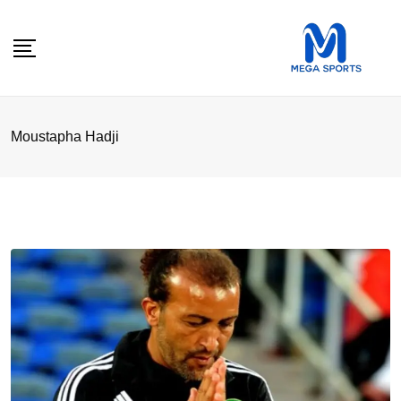
Skip
to
content
Moustapha Hadji