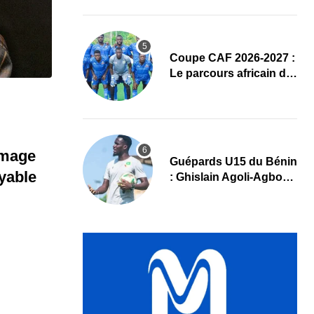
complet
Coupe CAF 2026-2027 :
Le parcours africain de
l’ASPAC avant son
grand retour
mmage
Guépards U15 du Bénin
oyable
: Ghislain Agoli-Agbo
dresse un bilan positif
et mise sur la relève