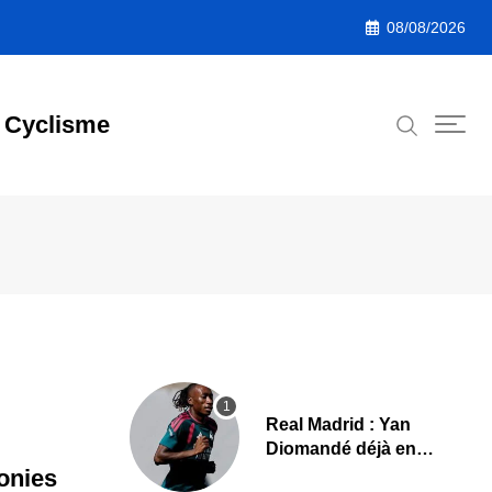
08/08/2026
Cyclisme
Real Madrid : Yan
Diomandé déjà en
action, les premières
onies