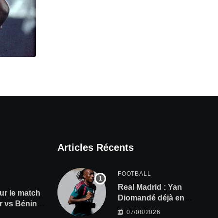
Articles Récents
FOOTBALL
Real Madrid : Yan
ur le match
Diomandé déjà en
 vs Bénin,
action, les premières
07/08/2026
s à gagner