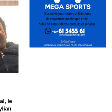
l, le
ylian