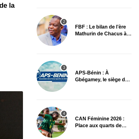
images
de la
FBF : Le bilan de l’ère
Mathurin de Chacus à
l’aube d’un nouveau
cycle
APS-Bénin : À
Gbégamey, le siège de
la Fédération de
Bodybuilding prêt à
accueillir l’AG élective
2026
CAN Féminine 2026 :
Place aux quarts de
finale, le programme