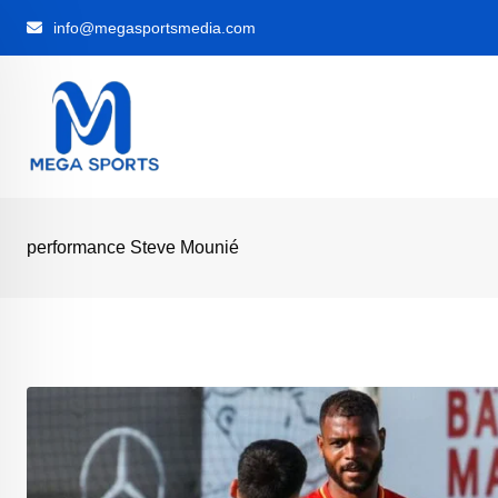
Skip
info@megasportsmedia.com
to
content
performance Steve Mounié