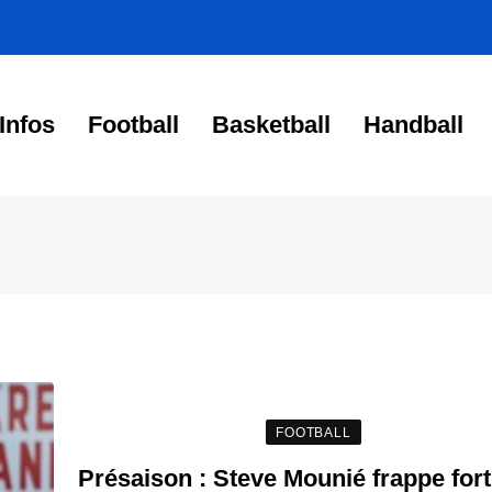
Infos
Football
Basketball
Handball
FOOTBALL
Présaison : Steve Mounié frappe for