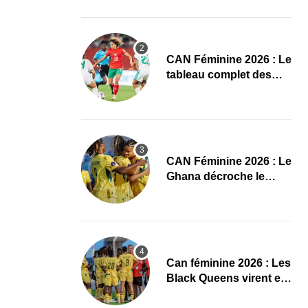
conquête de l’Afrique
en Gambie
CAN Féminine 2026 : Le
tableau complet des
quarts de finale
CAN Féminine 2026 : Le
Ghana décroche le
dernier ticket pour les
quarts, le Cap-Vert finit
bien
‎Can féminine 2026 : Les
Black Queens virent en
tête à la pause face aux