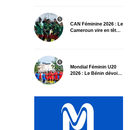
Maliennes
CAN Féminine 2026 : Le
Cameroun vire en tête
face au Cap-Vert à la
pause
Mondial Féminin U20
2026 : Le Bénin dévoile
sa liste officielle pour la
Pologne