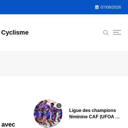
07/08/2026
Cyclisme
Ligue des champions
féminine CAF (UFOA A)
: L’AS Bolonta lance sa
t avec