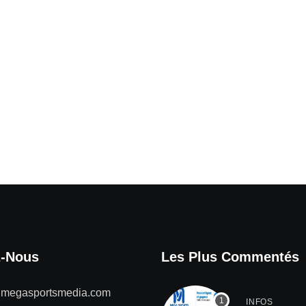
z-Nous
Les Plus Commentés
@megasportsmedia.com
INFOS