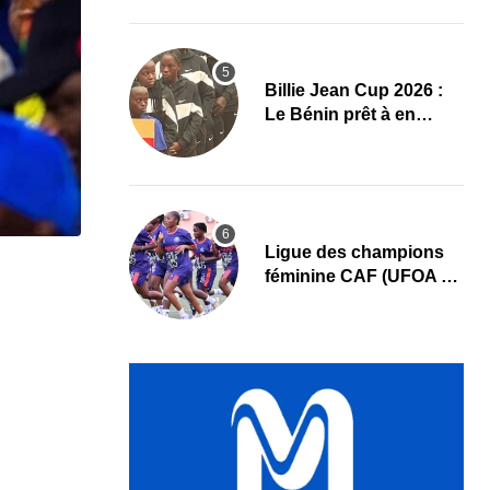
au cœur des priorités
Billie Jean Cup 2026 :
Le Bénin prêt à en
découdre à Abidjan
Ligue des champions
féminine CAF (UFOA A)
: L’AS Bolonta lance sa
conquête de l’Afrique
en Gambie