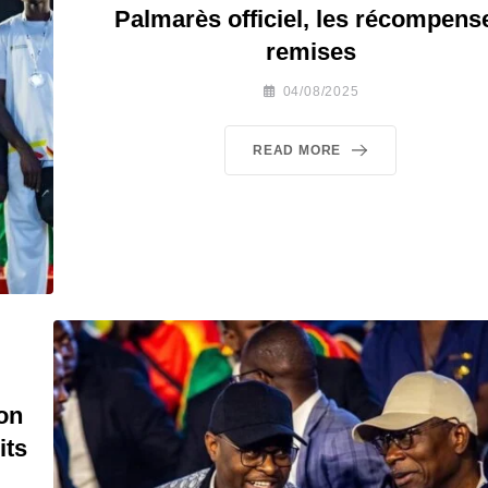
Palmarès officiel, les récompens
remises
04/08/2025
READ MORE
lon
its