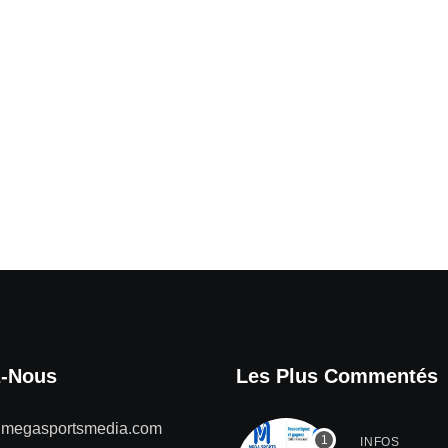
z-Nous
Les Plus Commentés
@megasportsmedia.com
INFOS