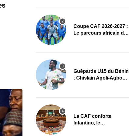
complet
es
Coupe CAF 2026-2027 :
Le parcours africain de
l’ASPAC avant son
grand retour
Guépards U15 du Bénin
: Ghislain Agoli-Agbo
dresse un bilan positif
et mise sur la relève
La CAF conforte
Infantino, le
développement africain