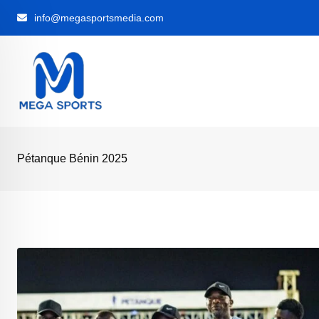
Skip
info@megasportsmedia.com
to
content
Pétanque Bénin 2025