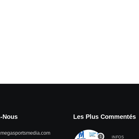
z-Nous
Les Plus Commentés
@megasportsmedia.com
INFOS