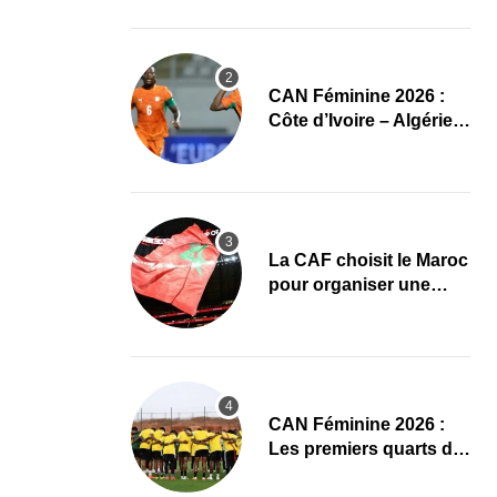
CAN Féminine 2026
CAN Féminine 2026 :
Côte d’Ivoire – Algérie,
chaîne et heure du
premier quart de finale
La CAF choisit le Maroc
pour organiser une
nouvelle CAN (Officiel)
CAN Féminine 2026 :
Les premiers quarts de
finale ce samedi 8 août,