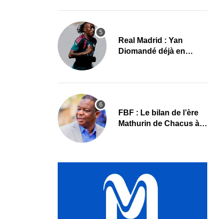
le programme
Real Madrid : Yan
Diomandé déjà en
action, les premières
images
FBF : Le bilan de l’ère
Mathurin de Chacus à
l’aube d’un nouveau
cycle