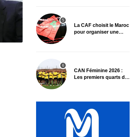
premier quart de finale
La CAF choisit le Maroc
pour organiser une
nouvelle CAN (Officiel)
CAN Féminine 2026 :
Les premiers quarts de
finale ce samedi 8 août,
le programme