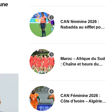
d’Ivoire – Algérie
 une
‎CAN féminine 2026 :
Nabadda au sifflet pour
Côte d’Ivoire – Algérie
Maroc – Afrique du Sud
: Chaîne et heure du
quart de finale de la
CAN Féminine 2026
CAN Féminine 2026 :
Côte d’Ivoire – Algérie,
chaîne et heure du