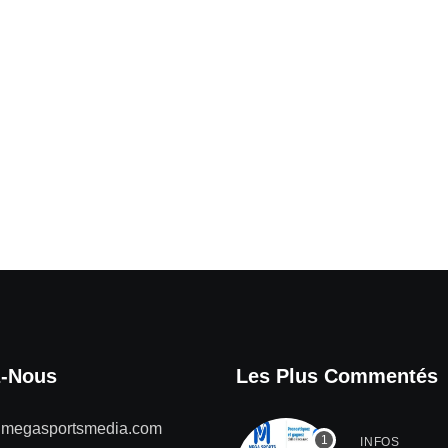
z-Nous
Les Plus Commentés
@megasportsmedia.com
INFOS