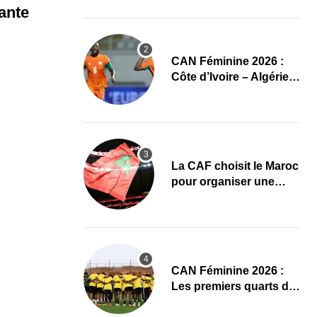
CAN Féminine 2026
ante
CAN Féminine 2026 :
Côte d’Ivoire – Algérie,
chaîne et heure du
premier quart de finale
La CAF choisit le Maroc
pour organiser une
nouvelle CAN (Officiel)
CAN Féminine 2026 :
Les premiers quarts de
finale ce samedi 8 août,