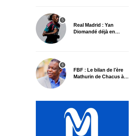
le programme
Real Madrid : Yan
Diomandé déjà en
action, les premières
images
FBF : Le bilan de l’ère
Mathurin de Chacus à
l’aube d’un nouveau
cycle