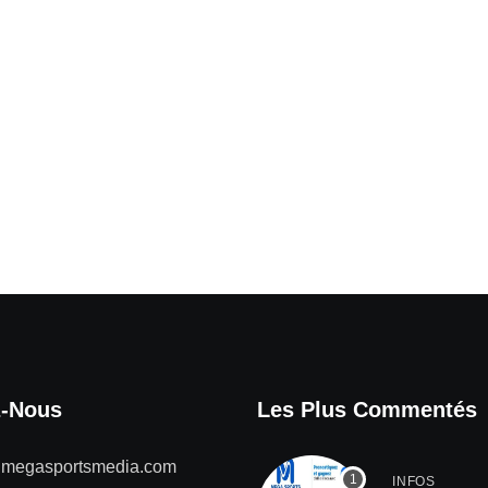
z-Nous
Les Plus Commentés
@megasportsmedia.com
INFOS