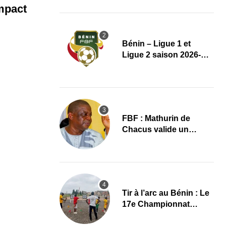
transfert aux multiples
mpact
records
Bénin – Ligue 1 et
Ligue 2 saison 2026-
2027 : Le règlement
complet avec plusieurs
réformes
FBF : Mathurin de
Chacus valide un
dernier grand projet
avant son départ
Tir à l’arc au Bénin : Le
17e Championnat
national lance une