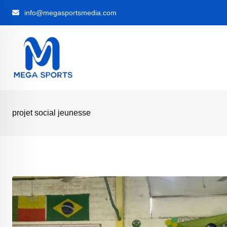
Skip
info@megasportsmedia.com
to
content
projet social jeunesse