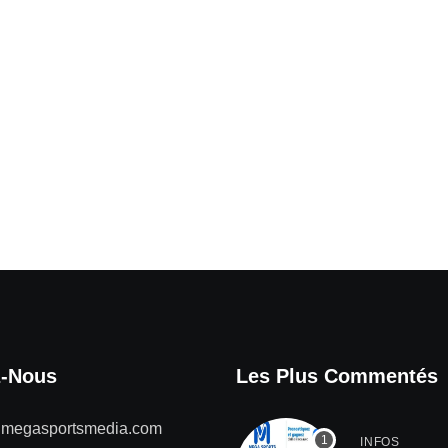
z-Nous
Les Plus Commentés
@megasportsmedia.com
INFOS