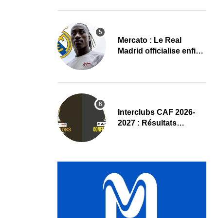
nouvelle dynamique
Mercato : Le Real
Madrid officialise enfin
Yan Diomande
(Communiqué)
Interclubs CAF 2026-
2027 : Résultats
complets du tirage au
sort des tours
préliminaires