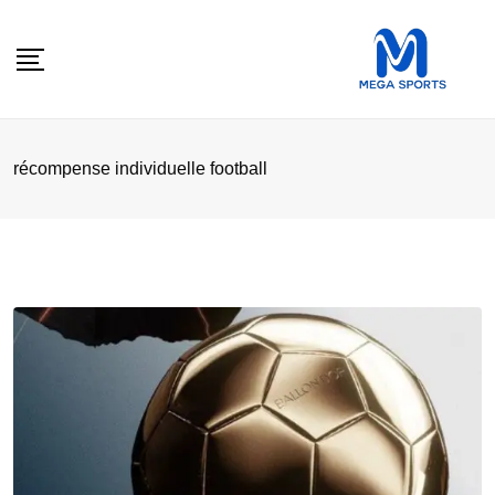
Skip
to
content
récompense individuelle football