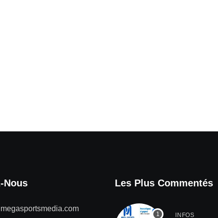
z-Nous
Les Plus Commentés
@megasportsmedia.com
INFOS