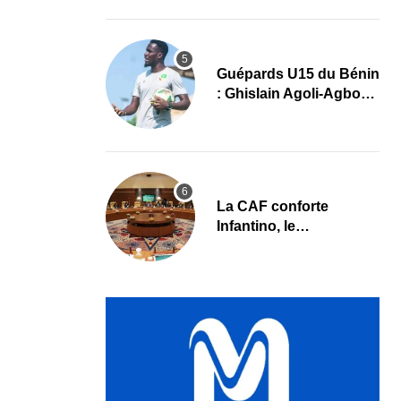
grand retour
Guépards U15 du Bénin
: Ghislain Agoli-Agbo
dresse un bilan positif
et mise sur la relève
La CAF conforte
Infantino, le
développement africain
au cœur des priorités