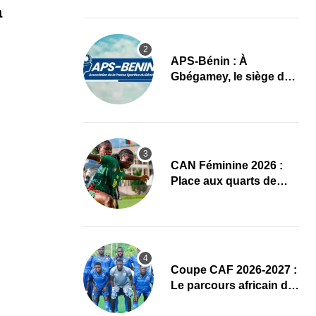
cycle
a
APS-Bénin : À
Gbégamey, le siège de
la Fédération de
Bodybuilding prêt à
accueillir l’AG élective
2026
CAN Féminine 2026 :
Place aux quarts de
finale, le programme
complet
Coupe CAF 2026-2027 :
Le parcours africain de
l’ASPAC avant son