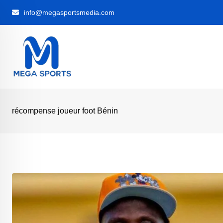
Skip
info@megasportsmedia.com
to
content
récompense joueur foot Bénin