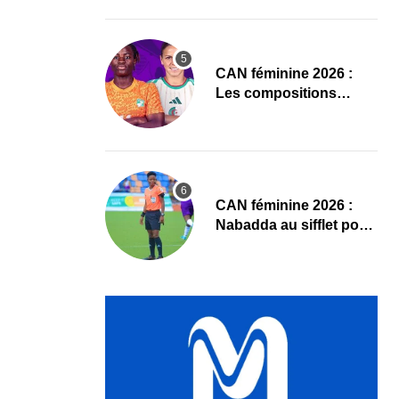
Sud
‎CAN féminine 2026 :
Les compositions
officielles de Côte
d’Ivoire – Algérie
‎CAN féminine 2026 :
Nabadda au sifflet pour
Côte d’Ivoire – Algérie