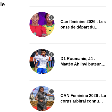
Mondial 2027 !
le
‎Can féminine 2026 : Les
onze de départ du
Maroc-Afrique du Sud
D1 Roumanie, J4 :
Mattéo Ahlinvi buteur,
Farul Constanța
s’impose
‎CAN Féminine 2026 : Le
corps arbitral connu
pour Maroc–Afrique du