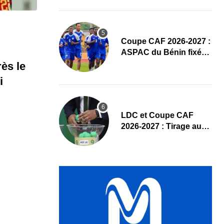
un hommage appuyé
Coupe CAF 2026-2027 :
ASPAC du Bénin fixé
sur son parcours aux
ès le
tours préliminaires
i
LDC et Coupe CAF
2026-2027 : Tirage au
sort des tours
préliminaires en direct