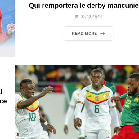
Qui remportera le derby mancunie
01/03/2024
READ MORE
l
nce