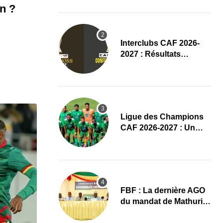
(Communiqué)
n ?
Interclubs CAF 2026-
2027 : Résultats
complets du tirage au
sort des tours
préliminaires
Ligue des Champions
CAF 2026-2027 : Un
duel Bénin-Nigeria pour
lancer l’aventure de
Sobemap FC
FBF : La dernière AGO
du mandat de Mathurin
de Chacus marquée par