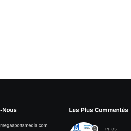
z-Nous
Les Plus Commentés
@megasportsmedia.com
INFOS