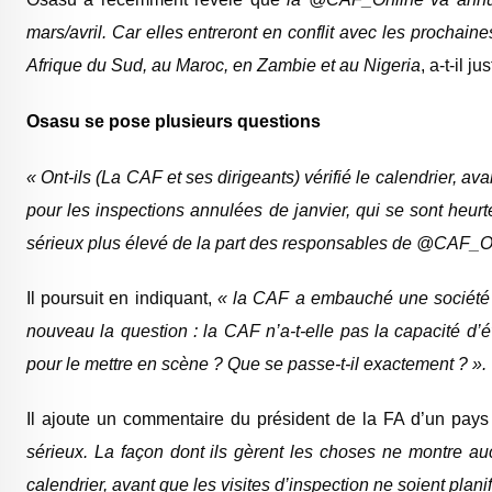
mars/avril. Car elles entreront en conflit avec les proc
Afrique du Sud, au Maroc, en Zambie et au Nigeria
, a-t-il jus
Osasu se pose plusieurs questions
« Ont-ils (La CAF et ses dirigeants) vérifié le calendrier, ava
pour les inspections annulées de janvier, qui se sont he
sérieux plus élevé de la part des responsables de @CAF_On
Il poursuit en indiquant,
« la CAF a embauché une société i
nouveau la question : la CAF n’a-t-elle pas la capacité d
pour le mettre en scène ? Que se passe-t-il exactement ? ».
Il ajoute un commentaire du président de la FA d’un pays
sérieux. La façon dont ils gèrent les choses ne montre auc
calendrier, avant que les visites d’inspection ne soient planif