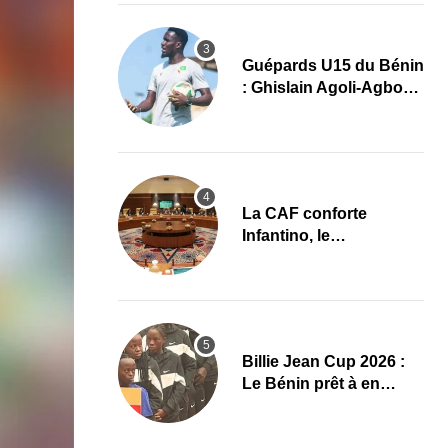
Guépards U15 du Bénin
: Ghislain Agoli-Agbo
dresse un bilan positif
et mise sur la relève
La CAF conforte
Infantino, le
développement africain
au cœur des priorités
Billie Jean Cup 2026 :
Le Bénin prêt à en
découdre à Abidjan