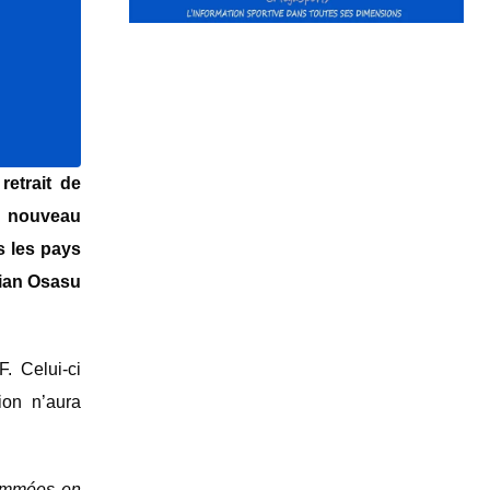
etrait de
un nouveau
s les pays
rian Osasu
. Celui-ci
ion n’aura
rammées en