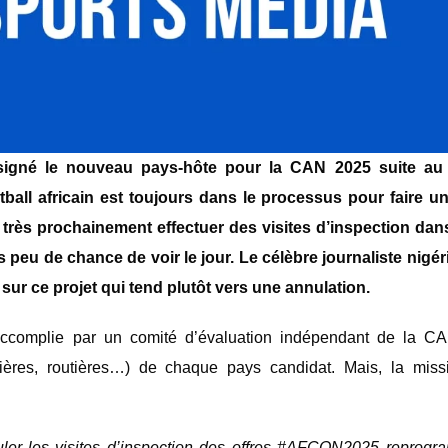
gné le nouveau pays-hôte pour la CAN 2025 suite au r
otball africain est toujours dans le processus pour faire 
e très prochainement effectuer des visites d’inspection dan
ès peu de chance de voir le jour. Le célèbre journaliste nigé
ur ce projet qui tend plutôt vers une annulation.
 accomplie par un comité d’évaluation indépendant de la CAF
telières, routières…) de chaque pays candidat. Mais, la miss
er les visites d’inspection des offres #AFCON2025 reprog