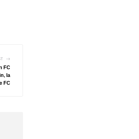
ST
on FC
n, la
le FC