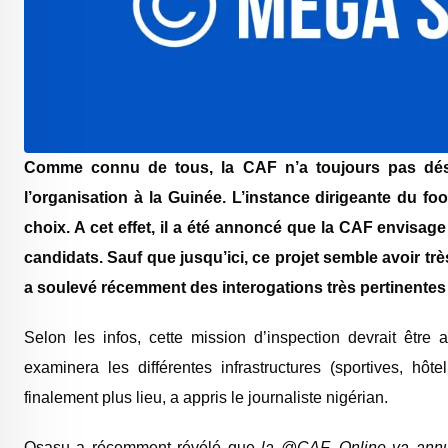
Comme connu de tous, la CAF n’a toujours pas dési
l’organisation à la Guinée. L’instance dirigeante du fo
choix. A cet effet, il a été annoncé que la CAF envisag
candidats. Sauf que jusqu’ici, ce projet semble avoir tr
a soulevé récemment des interogations très pertinentes s
Selon les infos, cette mission d’inspection devrait être
examinera les différentes infrastructures (sportives, hô
finalement plus lieu, a appris le journaliste nigérian.
Osasu a récemment révélé que
la @CAF_Online va annul