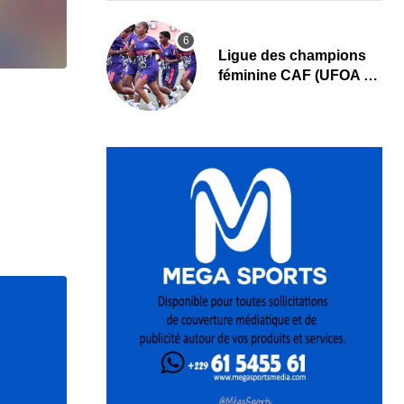
Ligue des champions
féminine CAF (UFOA A)
: L’AS Bolonta lance sa
conquête de l’Afrique
en Gambie