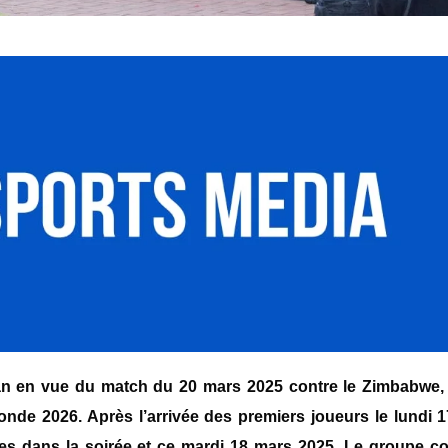
an en vue du match du 20 mars 2025 contre le Zimbabwe,
nde 2026. Après l’arrivée des premiers joueurs le lundi 1
ées dans la soirée et ce mardi 18 mars 2025. Le groupe c