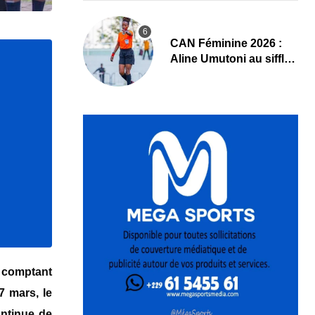
‎CAN Féminine 2026 :
Aline Umutoni au sifflet
du duel Égypte-Nigeria
 comptant
7 mars, le
ontinue de