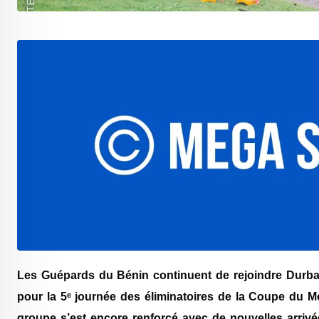
Les Guépards du Bénin continuent de rejoindre Durb
pour la 5ᵉ journée des éliminatoires de la Coupe du Mo
groupe s’est encore renforcé avec de nouvelles arriv