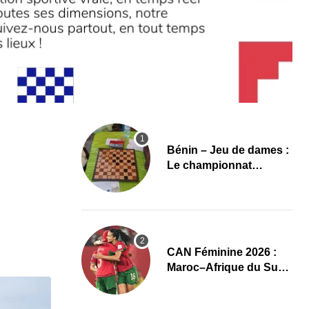
Bénin – Jeu de dames :
Le championnat
national 2026 lancé,
l’élite du damier à la
conquête du sacre
CAN Féminine 2026 :
Maroc–Afrique du Sud,
un quart de finale aux
allures de finale