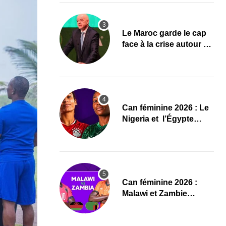
Le Maroc garde le cap
face à la crise autour de
Gianni Infantino à la
FIFA
‎Can féminine 2026 : Le
Nigeria et l’Égypte
dévoilent leurs
compositions
‎Can féminine 2026 :
Malawi et Zambie
dévoilent leurs
compositions