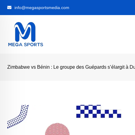
Skip
info@megasportsmedia.com
to
content
Zimbabwe vs Bénin : Le groupe des Guépards s’élargit à D