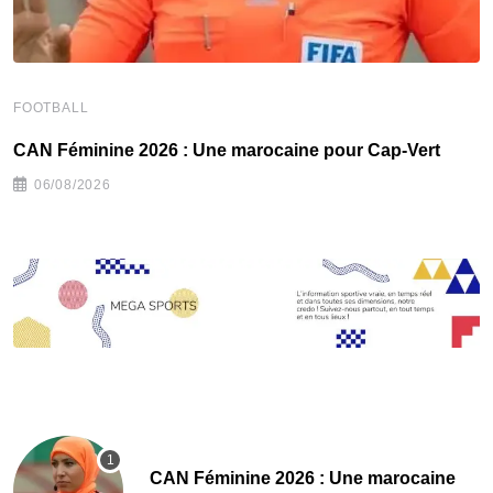
FOOTBALL
F
‎CAN Féminine 2026 : Une marocaine pour Cap-Vert
A
06/08/2026
‎CAN Féminine 2026 : Une marocaine