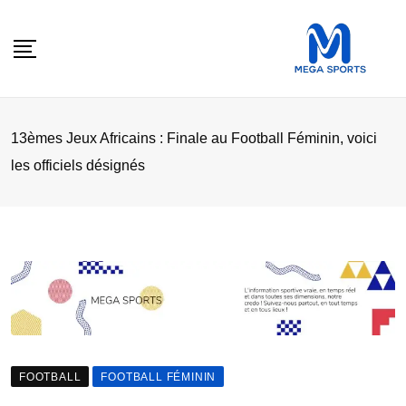
Skip
to
content
13èmes Jeux Africains : Finale au Football Féminin, voici
les officiels désignés
FOOTBALL
FOOTBALL FÉMININ