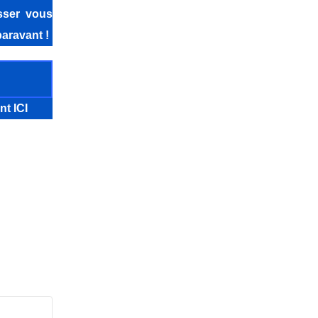
isser vous
aravant !
nt ICI