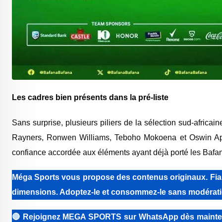
Les cadres bien présents dans la pré-liste
Sans surprise, plusieurs piliers de la sélection sud-africai
Rayners
,
Ronwen Williams
,
Teboho Mokoena
et
Oswin Ap
confiance accordée aux éléments ayant déjà porté les Baf
Méga Sports vous propose des contenus originaux. Fiabi
dimensions. Adoptez-le et consommez-le sans modérati
🔴
Rejoignez MEGA SPORTS sur WhatsApp dès maintenant 