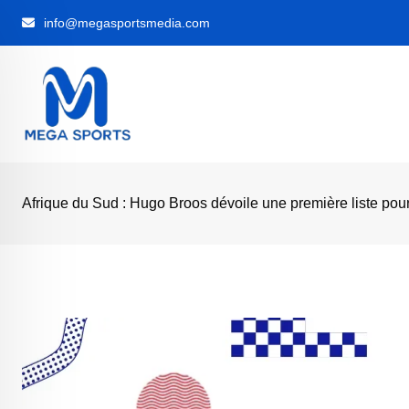
Skip
info@megasportsmedia.com
to
content
Afrique du Sud : Hugo Broos dévoile une première liste p