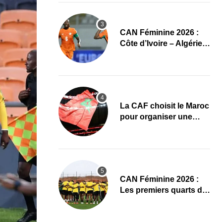
CAN Féminine 2026 :
Côte d’Ivoire – Algérie,
chaîne et heure du
premier quart de finale
La CAF choisit le Maroc
pour organiser une
nouvelle CAN (Officiel)
CAN Féminine 2026 :
Les premiers quarts de
finale ce samedi 8 août,
le programme