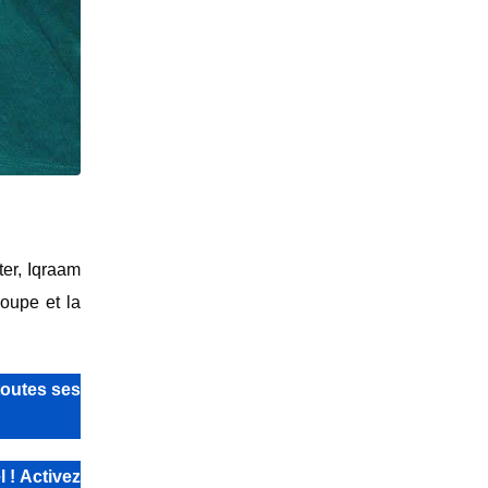
ter
,
Iqraam
roupe et la
toutes ses
 ! Activez