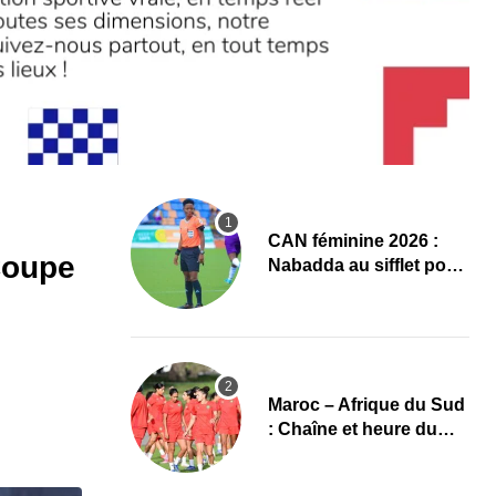
‎CAN féminine 2026 :
Coupe
Nabadda au sifflet pour
Côte d’Ivoire – Algérie
Maroc – Afrique du Sud
: Chaîne et heure du
quart de finale de la
CAN Féminine 2026