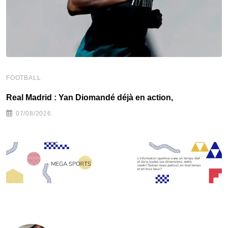
FOOTBALL
F
Real Madrid : Yan Diomandé déjà en action,
F
07/08/2026