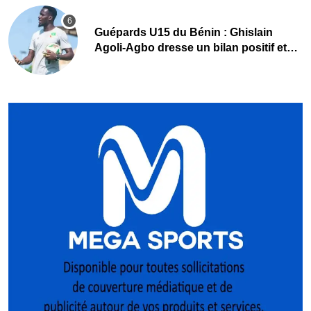
Guépards U15 du Bénin : Ghislain
Agoli-Agbo dresse un bilan positif et
mise sur la relève