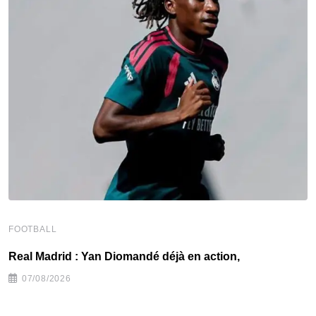
FOOTBALL
F
Real Madrid : Yan Diomandé déjà en action,
F
07/08/2026