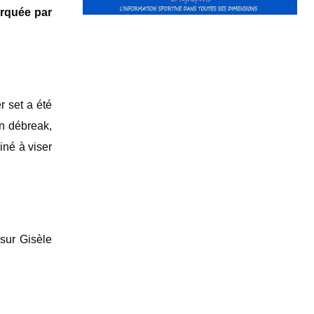
arquée par
r set a été
un débreak,
iné à viser
 sur
Gisèle