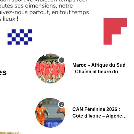
Maroc – Afrique du Sud
es
: Chaîne et heure du
quart de finale de la
CAN Féminine 2026
CAN Féminine 2026 :
Côte d’Ivoire – Algérie,
chaîne et heure du
premier quart de finale