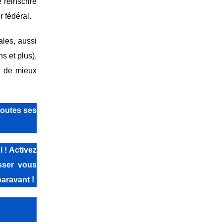
 réinscrire
 fédéral.
ales, aussi
s et plus),
n de mieux
toutes ses
 ! Activez
isser vous
aravant !