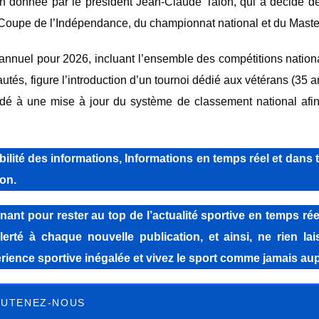
ion donnée par le président
Jean-Claude Talon
, qui a décidé de
la Coupe de l’Indépendance, du championnat national et du Master
annuel pour 2026, incluant l’ensemble des compétitions nation
tés, figure l’introduction d’un tournoi dédié aux vétérans (35 an
cédé à une mise à jour du système de classement national afi
lité des informations, Informations en temps réel et dans 
on.
pour rester au top de l’actualité sportive en temps réel
lerté à chaque nouvelle publication, et ainsi, ne rien la
ience sportive inégalée et vivez le sport comme jamais aup
UTENEZ-NOUS