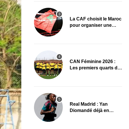
La CAF choisit le Maroc
pour organiser une
nouvelle CAN (Officiel)
CAN Féminine 2026 :
Les premiers quarts de
finale ce samedi 8 août,
le programme
Real Madrid : Yan
Diomandé déjà en
action, les premières
images